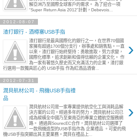
解亞洲乃至國際全球客戶的需求。 為了迎合一項
“Super Return Asia 2012”計劃，Debevois...
2012-08-07
渣打銀行 - 酒樽塞USB手指
渣打銀行是最具國際化的銀行之一，在世界70個國
›
家擁有超過1700個分支行，辦事處和銷售點。一直
以來，渣打銀行始終堅持：勇敢進取，努力求變，
國際化標準，追求創新和值得信賴的企業文化。 作
為一家有著悠久歷史而又充滿活力的企業，渣打銀
行選用一款獨具匠心的 USB手指 作為紅酒品酒會...
2012-07-31
潤貝航材公司 - 飛機USB手指禮
品
›
潤貝航材公司是一家專業提供航空化工與消耗品解
決方案的公司。經過多年的努力，潤貝航材公司已
成為縱橫全中國乃至東南亞的專業立體航空服務網
路。 通過與SourecEC合作，潤貝航材公司選擇了
一款飛機造型的USB手指作為 企業禮品 。可愛的飛
機USB手指突顯出其主要業務。潤貝在禮品上...