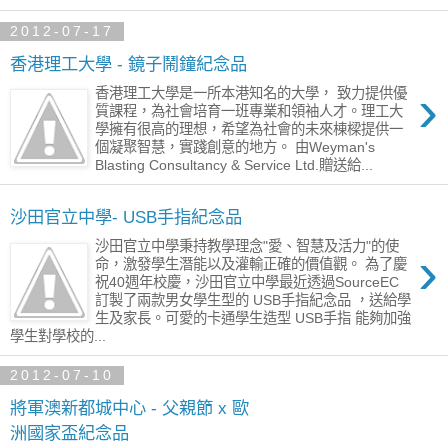
2012-07-17
香港理工大學 - 鏡子鬧鐘紀念品
›
香港理工大學是一所本港知名的大學， 致力提供優
質課程，為社會培育一班專業和領袖人才。理工大
學擁有很高的理想，希望為社會的未來棟樑提供一
個凝聚智慧，實踐創意的地方。 由Weyman's
Blasting Consultancy & Service Ltd.贈送給...
沙田官立中學- USB手指紀念品
沙田官立中學秉持教學理念"愛、智慧及活力"的使
›
命，激發學生潛能以及灌輸正確的價值觀。 為了慶
祝40週年校慶，沙田官立中學最近透過SourceEC
訂製了兩款男女學生型的 USB手指紀念品 ，送給學
生及家長。可愛的卡通學生造型 USB手指 能夠加強
學生對學校的...
2012-07-10
將軍澳新都城中心 - 父親節 x 歐
洲國家盃紀念品