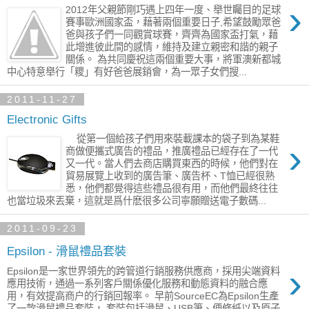
›
2012年父親節剛巧遇上四年一度、舉世矚目的足球
賽事歐洲國家盃，藉著兩個重要日子,希望鼓勵眾爸
爸與孩子們一同觀賞球賽，齊齊為國家盃打氣，藉
此增進彼此間的感情，維持及建立親密和諧的親子
關係。 為共同慶祝這兩個重要大事，將軍澳新都城
中心特意舉行「糭」有好爸爸展銷會，為一眾子女們搜...
2011-11-27
Electronic Gifts
從第一個給孩子們用來裝載課本的袋子到為某鞋
›
商做便攜式廣告的禮品，推廣禮品已經存在了一代
又一代。當人們去商店購買東西的時候，他們對在
貿易展覽上收到的廣告筆、廣告杯、T恤已經很熟
悉，他們都覺得這些禮品很有用，而他們最終往往
也當垃圾來丟棄，這就是爲什麽很多公司寧願贈送電子數碼...
2011-09-23
Epsilon - 滑鼠禮品套裝
›
Epsilon是一家世界領先的跨管道行銷服務供應商，採用尖端資料
應用技術，通過一系列客戶關係優化服務和動態資料的融合應
用，有效提高商户的行銷回報率。 早前SourceEC為Epsilon生產
了一款滑鼠禮品套裝， 套裝包括滑鼠、USB筆、便條紙以及原子