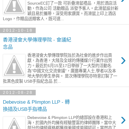
SourceEC訂了一款 可折疊滑鼠禮品 ，用於酒店活
動，作為公司 活動贈品 派發予客人。此滑鼠設計新
穎且易於攜帶，深受用家讚賞。而滑鼠上印上酒店
Logo，作贈品送贈客人，既可達...
2012-10-18
香港浸會大學傳理學院 - 會議紀
念品
›
香港浸會大學傳理學院旨於為社會的進步作出貢
獻，為香港，大陸及全球的傳播媒介行業作出努
力。最近於6月15至17日舉辦了一大型的活動名
為"中國文化交流會議"，廣邀專業人士,學者以及本
地大學的學生參與。 是次傳理學院亦特意訂製了一
批黑色皮製 USB手指紀念品 於...
2012-08-28
Debevoise & Plimpton LLP - 轉
換插及USB手指禮品
›
Debevoise & Plimpton LLP的總部設在香港和上
海，於國內外均擁有經驗豐富的律師團隊，當中大
部分的律師資格都獲得美國或英國認可。當然亦了