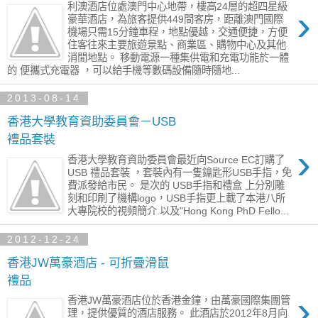
利澳酒店位處澳門中心地帶，樓高24層的超四星級
›
豪華酒店，為旅客提供449間客房，距離澳門國際
機場只需15分鐘車程，地點優越，交通便捷，方便
住客往來主要旅遊景點、商業區、購物中心及其他
消閒地點。 移動電源一種集供電和充電功能於一體
的 便攜式充電器 ，可以給手機等數碼設備隨時隨地...
2013-08-14
香港大學教育資助委員會－USB
禮品套裝
›
香港大學教育資助委員會最近向Source EC訂購了
USB 禮品套裝 ，套裝內有一隻鑰匙形USB手指，免
費派發給市民。 是次的 USB手指和禮盒 上分別雕
刻和印刷了機構logo，USB手指更上載了本港八所
大專院校的視頻簡介.以及"Hong Kong PhD Fello...
2012-12-24
香港JW萬豪酒店 - 可折疊滑鼠
禮品
›
香港JW萬豪酒店位於香港金鐘，由萬豪國際集團管
理，提供優質的酒店服務。 此酒店於2012年8月向