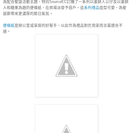
為配合聖誕活動主題，特向SourceEC訂購了一系列以姜餅人公仔及以姜餅
人和糖果為題的便條紙，在商場派發予容戶。這
系列禮品
造型可愛，為聖
誕節帶來更濃厚的節日氣氛。
便條紙
是辦公室或家居的好幫手，以此作為禮品對於用家而言最適合不
過。