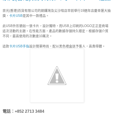
崇光(香港)百貨有限公司的銅鑼灣及尖沙咀店早前舉行19週年店慶幸運大抽
獎，
卡片USB
是其中一款禮品。
此USB外形猶如一張卡片，設計獨特，而USB上印刷的LOGO正正是商場
這次活動的主題。在性能方面，產品的數據存儲持久穩定，根據存儲介質
不同，最高使用的次數達10萬次。  
這款
卡片USB手指
設計簡單時尚，配以黑色禮盒送予客人，高貴得體。
電話：+852 2713 3484