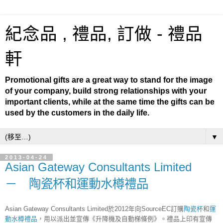
紀念品 , 禮品, 訂做 - 禮品
軒
Promotional gifts are a great way to stand for the image
of your company, build strong relationships with your
important clients, while at the same time the gifts can be
used by the customers in the daily life.
▼
2013-04-24
Asian Gateway Consultants Limited
－ 陶瓷杯和運動水樽禮品
Asian Gateway Consultants Limited於2012年向SourceEC訂購
陶瓷杯
和
運
動水樽禮品
，用以派出並宣傳《升降機及自動梯條例》。禮品上印有宣傳