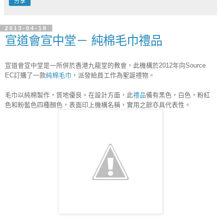
分享
2013-04-18
宣道會宣中堂－ 純棉毛巾禮品
宣道會宣中堂是一所併於香港九龍堂的教會，此機構於2012年向Source 
EC訂購了一款
純棉毛巾
，派發給員工作為聖誕禮物。
毛巾以純棉製作，質地優良。在設計方面，此
禮品
備有黑色，白色，粉紅
色和粉藍色四種顏色，表面印上機構名稱，實用之餘亦具代表性。