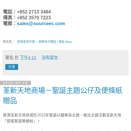
電話：+852 2713 3484
傳真：+852 3570 7223
電郵：
sales@sourceec.com
原文見：
- 宣道會宣中堂－ 純棉毛巾禮品 | 禮品 Blog
匿名
於
下午4:12
沒有留言:
分享
2013-04-10
荃新天地商場－聖誕主題公仔及便條紙
贈品
香港荃新天地商場於2012年聖誕以糖果為主題，推出主題活動荃新天地
「甜蜜聖誕樂繽紛」。