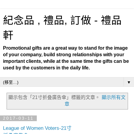
紀念品 , 禮品, 訂做 - 禮品
軒
Promotional gifts are a great way to stand for the image
of your company, build strong relationships with your
important clients, while at the same time the gifts can be
used by the customers in the daily life.
▼
顯示包含「21寸折叠廣告傘」
標籤的文章。
顯示所有文
章
2017-03-11
League of Women Voters-21寸