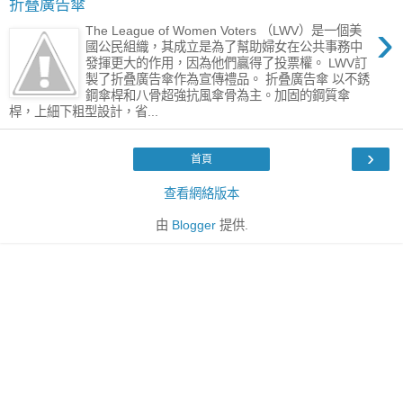
折叠廣告傘
›
The League of Women Voters （LWV）是一個美
國公民組織，其成立是為了幫助婦女在公共事務中
發揮更大的作用，因為他們贏得了投票權。 LWV訂
製了折叠廣告傘作為宣傳禮品。 折叠廣告傘 以不銹
鋼傘桿和八骨超強抗風傘骨為主。加固的鋼質傘
桿，上細下粗型設計，省...
›
首頁
查看網絡版本
由
Blogger
提供.