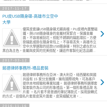
2017-11-17
PU皮USB隨身碟-高雄市立空中
大學
›
優質皮套讓USB隨身碟尤顯高檔，PU皮裡內置雙磁
鐵，與USB隨身碟身的金屬材質緊合，保護金屬
面，不容易被刮花。搭配不銹鋼的鑰匙環扣，方便
掛鑰匙或掛在隨身背包上，不容易丟失。高雄市立
空中大學選取的這款USB隨身碟，特別之處在於以
黑白為主色，金屬與皮質的完美搭配，讓這件客製化紀念品顯...
2017-03-12
銘德律師事務所-禮品套裝
銘德律師事務所在亞洲、澳大利亞、紐西蘭和英國
›
共設有 15 家分支機搆，擁有國際視角，可為客戶
提供本地經驗和專業知識。 銘德律師事務所選擇套
裝套裝作為公司的形象禮品。第一個形象禮品是 名
片套 。名片套不是普通的筆記簿款式，採用旋轉式
的方式。這個名片套是皮質片面套，皮質細膩光滑，...
2016-11-16