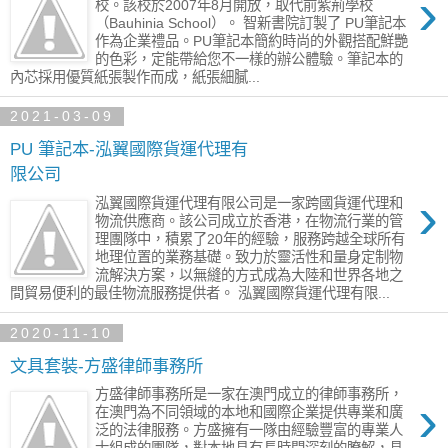
›
校。該校於2007年8月開放，取代前紫荊學校
（Bauhinia School）。 智新書院訂製了 PU筆記本
作為企業禮品。PU筆記本簡約時尚的外觀搭配鮮艷
的色彩，定能帶給您不一樣的辦公體驗。筆記本的
內芯採用優質紙張製作而成，紙張細膩...
2021-03-09
PU 筆記本-泓翼國際貨運代理有
限公司
›
泓翼國際貨運代理有限公司是一家跨國貨運代理和
物流供應商。該公司成立於香港，在物流行業的管
理團隊中，積累了20年的經驗，服務跨越全球所有
地理位置的業務基礎。致力於靈活性和量身定制物
流解決方案，以無縫的方式成為大陸和世界各地之
間貿易便利的最佳物流服務提供者。 泓翼國際貨運代理有限...
2020-11-10
文具套裝-方盛律師事務所
方盛律師事務所是一家在澳門成立的律師事務所，
›
在澳門為不同領域的本地和國際企業提供專業和廣
泛的法律服務。方盛擁有一隊由經驗豐富的專業人