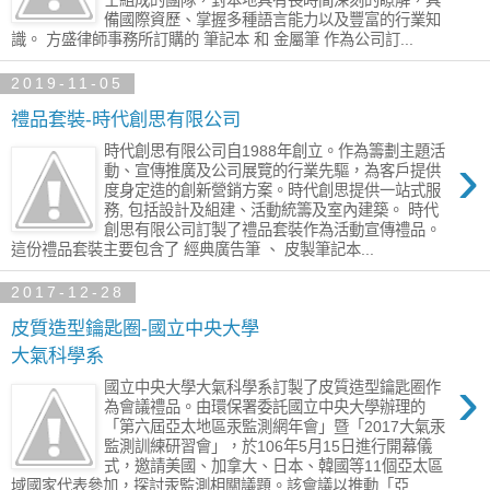
士組成的團隊，對本地具有長時間深刻的瞭解，具
備國際資歷、掌握多種語言能力以及豐富的行業知
識。 方盛律師事務所訂購的 筆記本 和 金屬筆 作為公司訂...
2019-11-05
禮品套裝-時代創思有限公司
時代創思有限公司自1988年創立。作為籌劃主題活
›
動、宣傳推廣及公司展覽的行業先驅，為客戶提供
度身定造的創新營銷方案。時代創思提供一站式服
務, 包括設計及組建、活動統籌及室內建築。 時代
創思有限公司訂製了禮品套裝作為活動宣傳禮品。
這份禮品套裝主要包含了 經典廣告筆 、 皮製筆記本...
2017-12-28
皮質造型鑰匙圈-國立中央大學
大氣科學系
›
國立中央大學大氣科學系訂製了皮質造型鑰匙圈作
為會議禮品。由環保署委託國立中央大學辦理的
「第六屆亞太地區汞監測網年會」暨「2017大氣汞
監測訓練研習會」，於106年5月15日進行開幕儀
式，邀請美國、加拿大、日本、韓國等11個亞太區
域國家代表參加，探討汞監測相關議題。該會議以推動「亞...