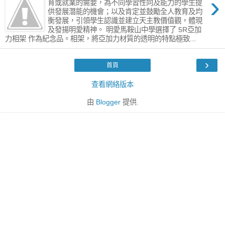
›
育或就業的需要，為不同學習性向及能力的學生提
供發展潛能的機會；以及肯定並鼓勵全人教育及均
衡發展，引領學生認識並建立天主教價值觀，體現
及發揚明愛精神。 明愛馬鞍山中學選擇了 5R亞加
力相架 作為紀念品。相架，將亞加力材質的透明的特點極致...
›
首頁
查看網絡版本
由
Blogger
提供.