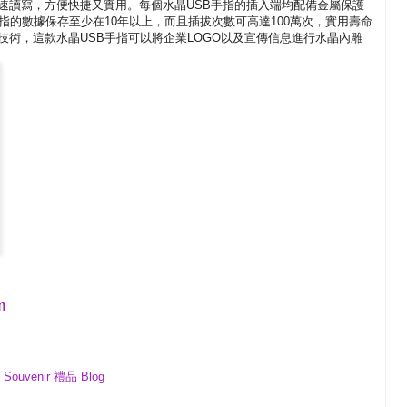
速讀寫，方便快捷又實用。每個水晶USB手指的插入端均配備金屬保護
指的數據保存至少在10年以上，而且插拔次數可高達100萬次，實用壽命
技術，這款水晶USB手指可以將企業LOGO以及宣傳信息進行水晶內雕
m
uvenir 禮品 Blog