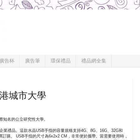
廣告杯
廣告筆
環保禮品
禮品網全集
香港城市大學
際知名的公立研究性大學。
企業禮品。這款水晶USB手指的容量規格支持4G、8G、16G、32G和
訂購。 USB手指的尺寸為6x2x2 CM，非常便於攜帶。當需要使用時，