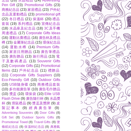
念品
(26)
水晶禮品
(24)
Advertising
Pen Gift
(23)
Promotional Gifts
(23)
商務紀念品
(23)
家居禮品
(23)
戶外紀
念品及運動禮品
(23)
promotional gift
(22)
冬日禮品
(21)
保溫杯
(20)
禮品
套裝
(19)
系列禮品
(19)
宣傳紀念品
(18)
水晶座及紀念品
(18)
3C及手機
周邊禮品
(17)
Corporate Gifts Ideas
(16)
運動比賽禮品
(16)
廣告杯及禮品
樽
(15)
金屬筆紀念品
(15)
環保紀念品
(14)
運動水樽
(14)
Premium Gifts
(13)
家居日用贈品
(13)
廣告筆禮品
(13)
廣告贈品
(13)
旅行用品
(13)
電
子及數碼產品
(13)
Souvenir Gifts
(12)
Corporate Gifts
(11)
Promotional
Items
(11)
戶外紀念品
(11)
禮贈品
(11)
Corporate Gifts Suppliers
(10)
Eco-Friendly Gift
(10)
Outdoor Gifts
(10)
USB隨身碟
(10)
商務禮品套裝
(10)
多功能廣告筆
(10)
廣告毛巾贈品
(10)
獎盃
(10)
環保袋
(10)
Elite USB
Flash Drive
(9)
廣告隨行杯
(9)
水晶獎
杯
(9)
滑鼠禮品
(9)
獎盃及獎牌
(9)
皮
製記事本
(9)
經典廣告筆
(9)
Advertising Souvenirs
(8)
Door Gifts
(8)
Gift Set
(8)
Outdoor Sports Gifts
(8)
Promotional Towel
(8)
Travel Gifts
(8)
便
條紙紀念品
(8)
保溫杯紀念品
(8)
典雅氣