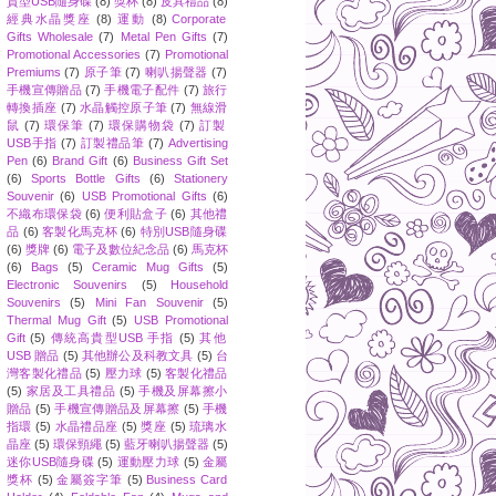
質型USB隨身碟
(8)
獎杯
(8)
皮具禮品
(8)
經典水晶獎座
(8)
運動
(8)
Corporate
Gifts Wholesale
(7)
Metal Pen Gifts
(7)
Promotional Accessories
(7)
Promotional
Premiums
(7)
原子筆
(7)
喇叭揚聲器
(7)
手機宣傳贈品
(7)
手機電子配件
(7)
旅行
轉換插座
(7)
水晶觸控原子筆
(7)
無線滑
鼠
(7)
環保筆
(7)
環保購物袋
(7)
訂製
USB手指
(7)
訂製禮品筆
(7)
Advertising
Pen
(6)
Brand Gift
(6)
Business Gift Set
(6)
Sports Bottle Gifts
(6)
Stationery
Souvenir
(6)
USB Promotional Gifts
(6)
不織布環保袋
(6)
便利貼盒子
(6)
其他禮
品
(6)
客製化馬克杯
(6)
特別USB隨身碟
(6)
獎牌
(6)
電子及數位紀念品
(6)
馬克杯
(6)
Bags
(5)
Ceramic Mug Gifts
(5)
Electronic Souvenirs
(5)
Household
Souvenirs
(5)
Mini Fan Souvenir
(5)
Thermal Mug Gift
(5)
USB Promotional
Gift
(5)
傳統高貴型USB 手指
(5)
其他
USB 贈品
(5)
其他辦公及科教文具
(5)
台
灣客製化禮品
(5)
壓力球
(5)
客製化禮品
(5)
家居及工具禮品
(5)
手機及屏幕擦小
贈品
(5)
手機宣傳贈品及屏幕擦
(5)
手機
指環
(5)
水晶禮品座
(5)
獎座
(5)
琉璃水
晶座
(5)
環保頸繩
(5)
藍牙喇叭揚聲器
(5)
迷你USB隨身碟
(5)
運動壓力球
(5)
金屬
獎杯
(5)
金屬簽字筆
(5)
Business Card