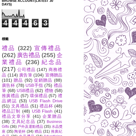
BROWSE ACCOUNT(LATEST 30
DAYS)
4
4
4
6
3
標籤
禮品
(322)
宣傳禮品
(262)
廣告禮品
(255)
企
業禮品
(236)
紀念品
(217)
公司禮品
(147)
商務禮
品
(114)
廣告筆
(104)
宣傳贈品
(101)
贈品
(92)
促銷贈品
(88)
廣告杯
(78)
USB手指
(75)
禮品
筆
(68)
USB禮品
(62)
禮物
(58)
推廣禮品
(57)
環保禮品
(57)
禮
品網誌
(53)
USB Flash Drive
(51)
文具禮品
(51)
禮品杯
(48)
禮品訂制
(48)
USB Flash
(41)
禮品文章分享
(41)
企業贈品
(38)
文具紀念品
(37)
Business
Gifts
(36)
戶外及運動禮品
(35)
水晶獎
座
(35)
陶瓷杯
(34)
赠品
(31)
推廣紀