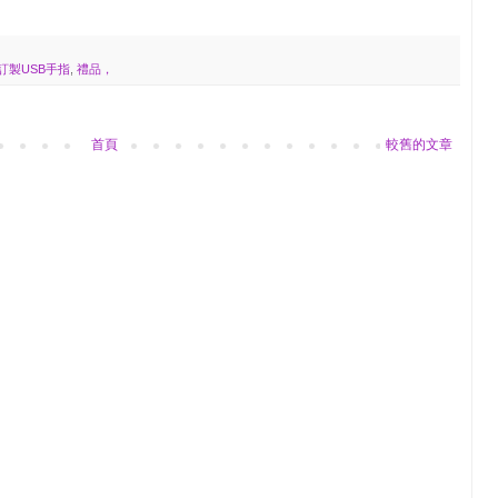
訂製USB手指
,
禮品，
首頁
較舊的文章