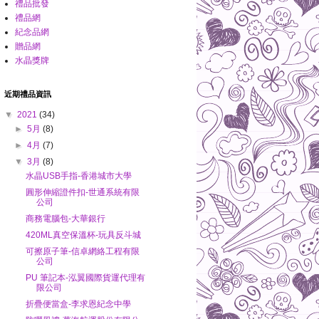
禮品批發
禮品網
紀念品網
贈品網
水晶獎牌
近期禮品資訊
▼
2021
(34)
►
5月
(8)
►
4月
(7)
▼
3月
(8)
水晶USB手指-香港城市大學
圓形伸縮證件扣-世通系統有限
公司
商務電腦包-大華銀行
420ML真空保溫杯-玩具反斗城
可擦原子筆-信卓網絡工程有限
公司
PU 筆記本-泓翼國際貨運代理有
限公司
折疊便當盒-李求恩紀念中學