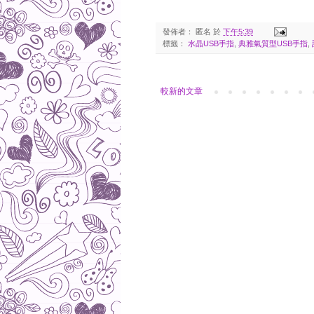
發佈者：
匿名
於
下午5:39
標籤：
水晶USB手指
,
典雅氣質型USB手指
,
較新的文章