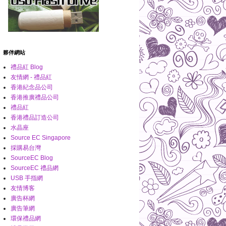
夥伴網站
禮品紅 Blog
友情網 - 禮品紅
香港紀念品公司
香港推廣禮品公司
禮品紅
香港禮品訂造公司
水晶座
Source EC Singapore
採購易台灣
SourceEC Blog
SourceEC 禮品網
USB 手指網
友情博客
廣告杯網
廣告筆網
環保禮品網