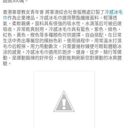
超過300萬。
香港基督教女青年會 將軍澳綜合社會服務處訂製了
冷感冰毛
巾
作為企業禮品。冷感冰毛巾選用聚酯纖維面料，輕薄透
氣，柔軟親膚。面料具有很強的吸水性，水滴落后可被迅速
吸收，非常乾爽耐用。冷感冰毛巾具有藍色，紫色，綠色，
紅色，黃色，橙色等多種顏色可供選擇，自由搭配，在日常
生活中秀出專屬您的繽紛色彩。使用過程中，用常溫水打濕
毛巾后輕擰，用力甩動數次，只需要幾秒鐘便可輕鬆體驗冰
涼的感覺。冷感冰毛巾適用於跑步、健身、徒步、騎行等運
動，是運動鍛煉的好伴侶，絕對能夠刷新您對運動的冰爽體
驗。