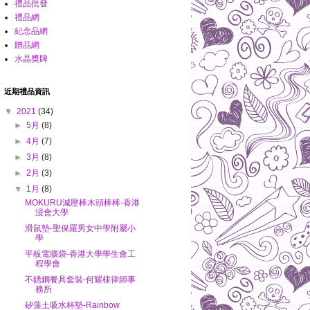
禮品批發
禮品網
紀念品網
贈品網
水晶獎牌
近期禮品資訊
▼
2021
(34)
►
5月
(8)
►
4月
(7)
►
3月
(8)
►
2月
(3)
▼
1月
(8)
MOKURU減壓棒木頭棒棒-香港
浸會大學
滑鼠墊-聖保羅男女中學附屬小
學
平板電腦袋-香港大學學生會工
程學會
不銹鋼餐具套裝-何耀棣律師事
務所
矽藻土吸水杯墊-Rainbow