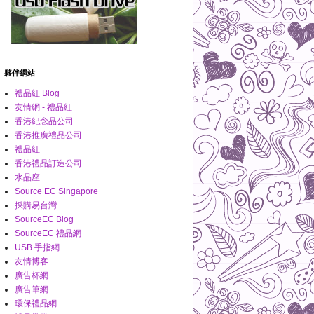
夥伴網站
禮品紅 Blog
友情網 - 禮品紅
香港紀念品公司
香港推廣禮品公司
禮品紅
香港禮品訂造公司
水晶座
Source EC Singapore
採購易台灣
SourceEC Blog
SourceEC 禮品網
USB 手指網
友情博客
廣告杯網
廣告筆網
環保禮品網