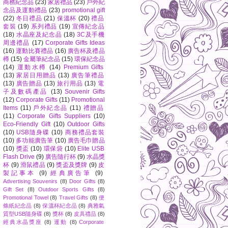
商務紀念品
(23)
家居禮品
(23)
戶外紀
念品及運動禮品
(23)
promotional gift
(22)
冬日禮品
(21)
保溫杯
(20)
禮品
套裝
(19)
系列禮品
(19)
宣傳紀念品
(18)
水晶座及紀念品
(18)
3C及手機
周邊禮品
(17)
Corporate Gifts Ideas
(16)
運動比賽禮品
(16)
廣告杯及禮品
樽
(15)
金屬筆紀念品
(15)
環保紀念品
(14)
運動水樽
(14)
Premium Gifts
(13)
家居日用贈品
(13)
廣告筆禮品
(13)
廣告贈品
(13)
旅行用品
(13)
電
子及數碼產品
(13)
Souvenir Gifts
(12)
Corporate Gifts
(11)
Promotional
Items
(11)
戶外紀念品
(11)
禮贈品
(11)
Corporate Gifts Suppliers
(10)
Eco-Friendly Gift
(10)
Outdoor Gifts
(10)
USB隨身碟
(10)
商務禮品套裝
(10)
多功能廣告筆
(10)
廣告毛巾贈品
(10)
獎盃
(10)
環保袋
(10)
Elite USB
Flash Drive
(9)
廣告隨行杯
(9)
水晶獎
杯
(9)
滑鼠禮品
(9)
獎盃及獎牌
(9)
皮
製記事本
(9)
經典廣告筆
(9)
Advertising Souvenirs
(8)
Door Gifts
(8)
Gift Set
(8)
Outdoor Sports Gifts
(8)
Promotional Towel
(8)
Travel Gifts
(8)
便
條紙紀念品
(8)
保溫杯紀念品
(8)
典雅氣
質型USB隨身碟
(8)
獎杯
(8)
皮具禮品
(8)
經典水晶獎座
(8)
運動
(8)
Corporate