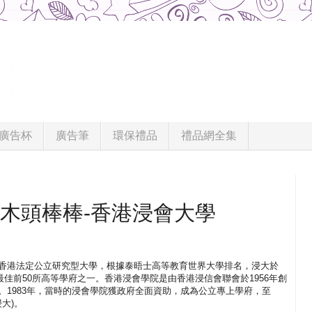
廣告杯
廣告筆
環保禮品
禮品網全集
棒木頭棒棒-香港浸會大學
香港法定公立研究型大學，根據泰晤士高等教育世界大學排名，浸大於
亞洲最佳前50所高等學府之一。香港浸會學院是由香港浸信會聯會於1956年創
。1983年，當時的浸會學院獲政府全面資助，成為公立專上學府，至
大)。