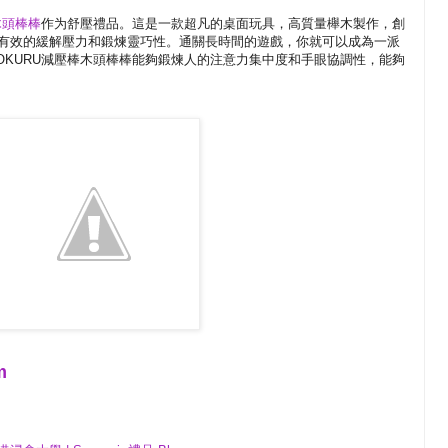
木頭棒棒
作为舒壓禮品。這是一款超凡的桌面玩具，高質量櫸木製作，創
有效的緩解壓力和鍛煉靈巧性。通關長時間的遊戲，你就可以成為一派
OKURU減壓棒木頭棒棒能夠鍛煉人的注意力集中度和手眼協調性，能夠
m