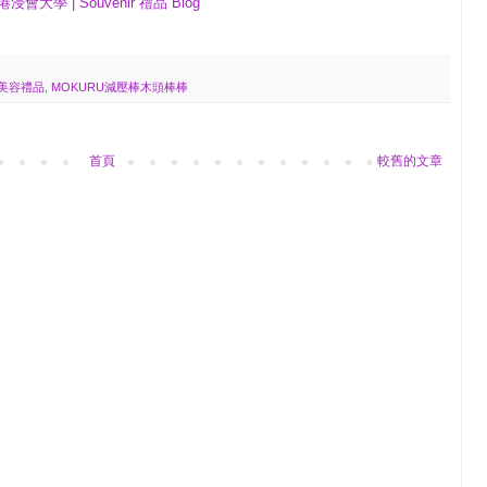
大學 | Souvenir 禮品 Blog
美容禮品
,
MOKURU減壓棒木頭棒棒
首頁
較舊的文章