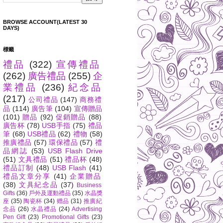
BROWSE ACCOUNT(LATEST 30
DAYS)
標籤
禮品
(322)
宣傳禮品
(262)
廣告禮品
(255)
企
業禮品
(236)
紀念品
(217)
公司禮品
(147)
商務禮
品
(114)
廣告筆
(104)
宣傳贈品
(101)
贈品
(92)
促銷贈品
(88)
廣告杯
(78)
USB手指
(75)
禮品
筆
(68)
USB禮品
(62)
禮物
(58)
推廣禮品
(57)
環保禮品
(57)
禮
品網誌
(53)
USB Flash Drive
(51)
文具禮品
(51)
禮品杯
(48)
禮品訂制
(48)
USB Flash
(41)
禮品文章分享
(41)
企業贈品
(38)
文具紀念品
(37)
Business
Gifts
(36)
戶外及運動禮品
(35)
水晶獎
座
(35)
陶瓷杯
(34)
赠品
(31)
推廣紀
念品
(26)
水晶禮品
(24)
Advertising
Pen Gift
(23)
Promotional Gifts
(23)