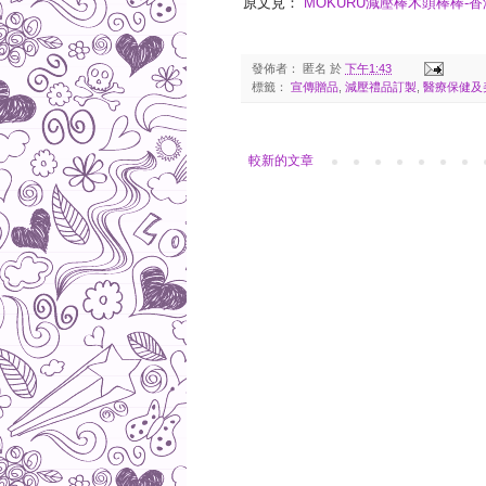
原文見：
MOKURU減壓棒木頭棒棒-香港浸會
發佈者：
匿名
於
下午1:43
標籤：
宣傳贈品
,
減壓禮品訂製
,
醫療保健及
較新的文章