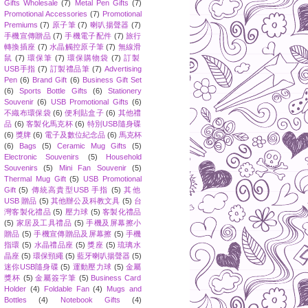
Gifts Wholesale
(7)
Metal Pen Gifts
(7)
Promotional Accessories
(7)
Promotional
Premiums
(7)
原子筆
(7)
喇叭揚聲器
(7)
手機宣傳贈品
(7)
手機電子配件
(7)
旅行
轉換插座
(7)
水晶觸控原子筆
(7)
無線滑
鼠
(7)
環保筆
(7)
環保購物袋
(7)
訂製
USB手指
(7)
訂製禮品筆
(7)
Advertising
Pen
(6)
Brand Gift
(6)
Business Gift Set
(6)
Sports Bottle Gifts
(6)
Stationery
Souvenir
(6)
USB Promotional Gifts
(6)
不織布環保袋
(6)
便利貼盒子
(6)
其他禮
品
(6)
客製化馬克杯
(6)
特別USB隨身碟
(6)
獎牌
(6)
電子及數位紀念品
(6)
馬克杯
(6)
Bags
(5)
Ceramic Mug Gifts
(5)
Electronic Souvenirs
(5)
Household
Souvenirs
(5)
Mini Fan Souvenir
(5)
Thermal Mug Gift
(5)
USB Promotional
Gift
(5)
傳統高貴型USB 手指
(5)
其他
USB 贈品
(5)
其他辦公及科教文具
(5)
台
灣客製化禮品
(5)
壓力球
(5)
客製化禮品
(5)
家居及工具禮品
(5)
手機及屏幕擦小
贈品
(5)
手機宣傳贈品及屏幕擦
(5)
手機
指環
(5)
水晶禮品座
(5)
獎座
(5)
琉璃水
晶座
(5)
環保頸繩
(5)
藍牙喇叭揚聲器
(5)
迷你USB隨身碟
(5)
運動壓力球
(5)
金屬
獎杯
(5)
金屬簽字筆
(5)
Business Card
Holder
(4)
Foldable Fan
(4)
Mugs and
Bottles
(4)
Notebook Gifts
(4)