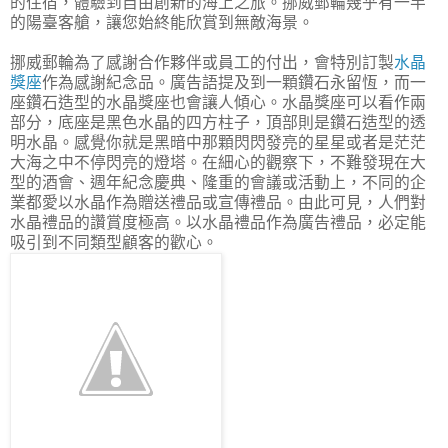
的住宿，體驗到自由創新的海上之旅。挪威郵輪幾乎有一半
的陽臺客艙，讓您始終能欣賞到無敵海景。 ​
挪威郵輪為了感謝合作夥伴或員工的付出，會特別訂製
水晶
獎座
作為感謝紀念品。廣告語提及到一顆鑽石永留恆，而一
座鑽石造型的水晶獎座也會讓人傾心。水晶獎座可以看作兩
部分，底座是黑色水晶的四方柱子，頂部則是鑽石造型的透
明水晶。感覺你就是黑暗中那顆閃閃發亮的星星或者是茫茫
大海之中不停閃亮的燈塔。在細心的觀察下，不難發現在大
型的酒會、週年紀念慶典、隆重的會議或活動上，不同的企
業都愛以水晶作為贈送禮品或宣傳禮品。由此可見，人們對
水晶禮品的讚賞度極高。以水晶禮品作為廣告禮品，必定能
吸引到不同類型顧客的歡心。