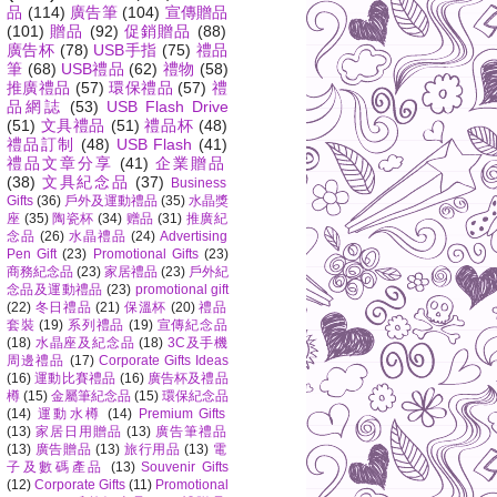
品
(114)
廣告筆
(104)
宣傳贈品
(101)
贈品
(92)
促銷贈品
(88)
廣告杯
(78)
USB手指
(75)
禮品
筆
(68)
USB禮品
(62)
禮物
(58)
推廣禮品
(57)
環保禮品
(57)
禮
品網誌
(53)
USB Flash Drive
(51)
文具禮品
(51)
禮品杯
(48)
禮品訂制
(48)
USB Flash
(41)
禮品文章分享
(41)
企業贈品
(38)
文具紀念品
(37)
Business
Gifts
(36)
戶外及運動禮品
(35)
水晶獎
座
(35)
陶瓷杯
(34)
赠品
(31)
推廣紀
念品
(26)
水晶禮品
(24)
Advertising
Pen Gift
(23)
Promotional Gifts
(23)
商務紀念品
(23)
家居禮品
(23)
戶外紀
念品及運動禮品
(23)
promotional gift
(22)
冬日禮品
(21)
保溫杯
(20)
禮品
套裝
(19)
系列禮品
(19)
宣傳紀念品
(18)
水晶座及紀念品
(18)
3C及手機
周邊禮品
(17)
Corporate Gifts Ideas
(16)
運動比賽禮品
(16)
廣告杯及禮品
樽
(15)
金屬筆紀念品
(15)
環保紀念品
(14)
運動水樽
(14)
Premium Gifts
(13)
家居日用贈品
(13)
廣告筆禮品
(13)
廣告贈品
(13)
旅行用品
(13)
電
子及數碼產品
(13)
Souvenir Gifts
(12)
Corporate Gifts
(11)
Promotional