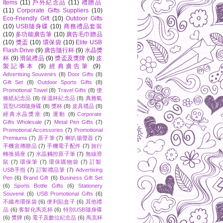
Items
(11)
戶外紀念品
(11)
禮贈品
(11)
Corporate Gifts Suppliers
(10)
Eco-Friendly Gift
(10)
Outdoor Gifts
(10)
USB隨身碟
(10)
商務禮品套裝
(10)
多功能廣告筆
(10)
廣告毛巾贈品
(10)
獎盃
(10)
環保袋
(10)
Elite USB
Flash Drive
(9)
廣告隨行杯
(9)
水晶獎
杯
(9)
滑鼠禮品
(9)
獎盃及獎牌
(9)
皮
製記事本
(9)
經典廣告筆
(9)
Advertising Souvenirs
(8)
Door Gifts
(8)
Gift Set
(8)
Outdoor Sports Gifts
(8)
Promotional Towel
(8)
Travel Gifts
(8)
便
條紙紀念品
(8)
保溫杯紀念品
(8)
典雅氣
質型USB隨身碟
(8)
獎杯
(8)
皮具禮品
(8)
經典水晶獎座
(8)
運動
(8)
Corporate
Gifts Wholesale
(7)
Metal Pen Gifts
(7)
Promotional Accessories
(7)
Promotional
Premiums
(7)
原子筆
(7)
喇叭揚聲器
(7)
手機宣傳贈品
(7)
手機電子配件
(7)
旅行
轉換插座
(7)
水晶觸控原子筆
(7)
無線滑
鼠
(7)
環保筆
(7)
環保購物袋
(7)
訂製
USB手指
(7)
訂製禮品筆
(7)
Advertising
Pen
(6)
Brand Gift
(6)
Business Gift Set
(6)
Sports Bottle Gifts
(6)
Stationery
Souvenir
(6)
USB Promotional Gifts
(6)
不織布環保袋
(6)
便利貼盒子
(6)
其他禮
品
(6)
客製化馬克杯
(6)
特別USB隨身碟
(6)
獎牌
(6)
電子及數位紀念品
(6)
馬克杯