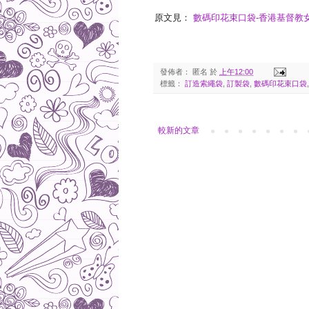
原文見：
數碼印花束口袋-香港基督教女青年
發佈者：
匿名
於
上午12:00
標籤：
訂造索繩袋
,
訂製袋
,
數碼印花束口袋
較新的文章