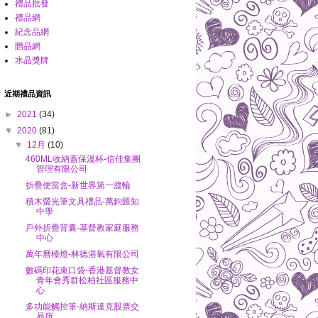
禮品批發
禮品網
紀念品網
贈品網
水晶獎牌
近期禮品資訊
►
2021
(34)
▼
2020
(81)
▼
12月
(10)
460ML收納蓋保溫杯-信佳集團
管理有限公司
折疊便當盒-新世界第一渡輪
積木螢光筆文具禮品-萬鈞匯知
中學
戶外折疊背囊-基督教家庭服務
中心
萬年曆檯燈-林德港氧有限公司
數碼印花束口袋-香港基督教女
青年會秀群松柏社區服務中
心
多功能觸控筆-納斯達克股票交
易所