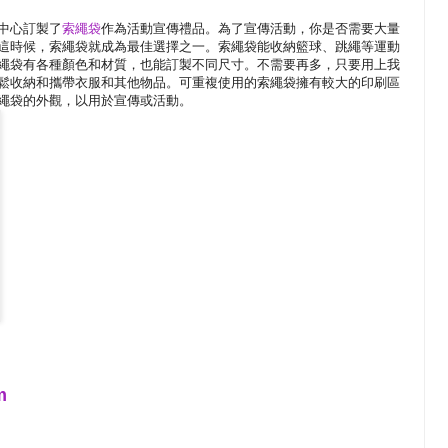
中心訂製了
索繩袋
作為活動宣傳禮品。為了宣傳活動，你是否需要大量
這時候，索繩袋就成為最佳選擇之一。索繩袋能收納籃球、跳繩等運動
繩袋有各種顏色和材質，也能訂製不同尺寸。不需要再多，只要用上我
鬆收納和攜帶衣服和其他物品。可重複使用的索繩袋擁有較大的印刷區
繩袋的外觀，以用於宣傳或活動。
m