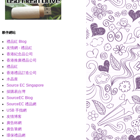
夥伴網站
禮品紅 Blog
友情網 - 禮品紅
香港紀念品公司
香港推廣禮品公司
禮品紅
香港禮品訂造公司
水晶座
Source EC Singapore
採購易台灣
SourceEC Blog
SourceEC 禮品網
USB 手指網
友情博客
廣告杯網
廣告筆網
環保禮品網